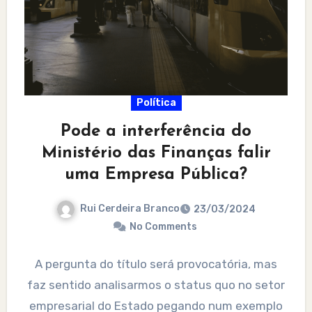
Política
Pode a interferência do
Ministério das Finanças falir
uma Empresa Pública?
Rui Cerdeira Branco
23/03/2024
No Comments
A pergunta do título será provocatória, mas
faz sentido analisarmos o status quo no setor
empresarial do Estado pegando num exemplo