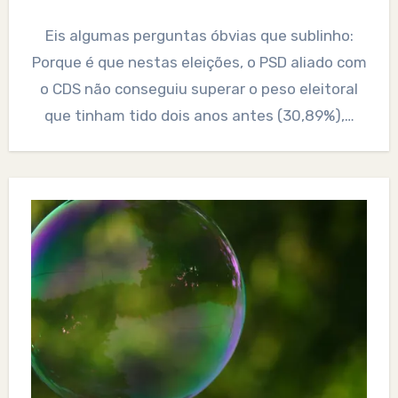
Eis algumas perguntas óbvias que sublinho:
Porque é que nestas eleições, o PSD aliado com
o CDS não conseguiu superar o peso eleitoral
que tinham tido dois anos antes (30,89%),…