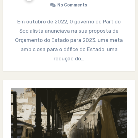
No Comments
Em outubro de 2022, 0 governo do Partido
Socialista anunciava na sua proposta de
Orçamento do Estado para 2023, uma meta
ambiciosa para o défice do Estado: uma
redução do…