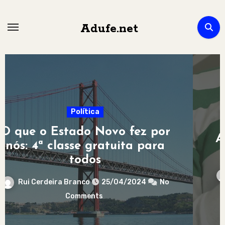
Skip
to
Adufe.net
content
Política
Portugal
Amanhã também é dia 25 de
abril
Rui Cerdeira Branco
25/04/2024
No
Comments