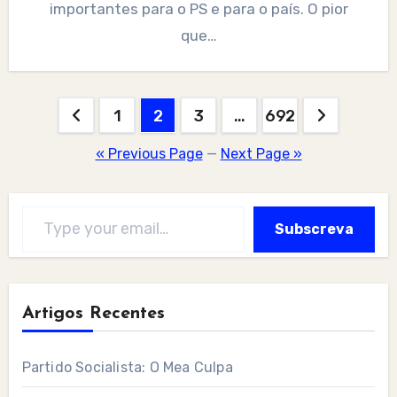
importantes para o PS e para o país. O pior
que…
Posts
1
2
3
…
692
pagination
« Previous Page
—
Next Page »
Type your email…
Subscreva
Artigos Recentes
Partido Socialista: O Mea Culpa