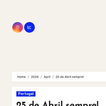
Skip
to
content
Home
2024
April
25 de Abril sempre!
Portugal
25 de Abril sempre!