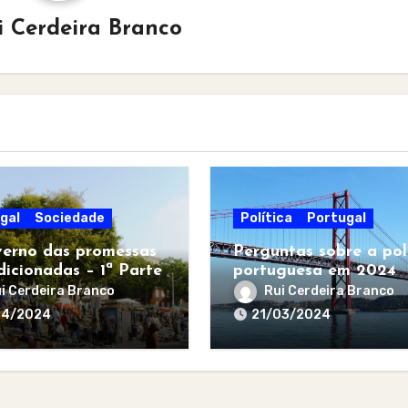
i Cerdeira Branco
gal
Sociedade
Política
Portugal
erno das promessas
Perguntas sobre a pol
dicionadas – 1ª Parte
portuguesa em 2024
i Cerdeira Branco
Rui Cerdeira Branco
04/2024
21/03/2024