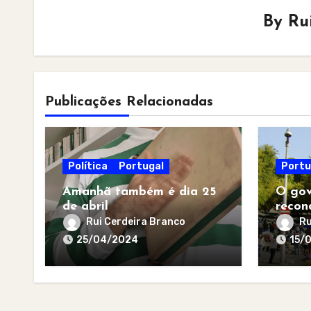
By
Ru
Publicações Relacionadas
Política
Portugal
Portu
Amanhã também é dia 25
O gov
de abril
recon
Rui Cerdeira Branco
Ru
25/04/2024
15/