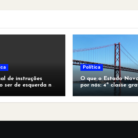
ica
Política
l de instruções
O que o Estado Novo
o ser de esquerda no
por nós: 4ª classe gra
pocalipse”
para todos