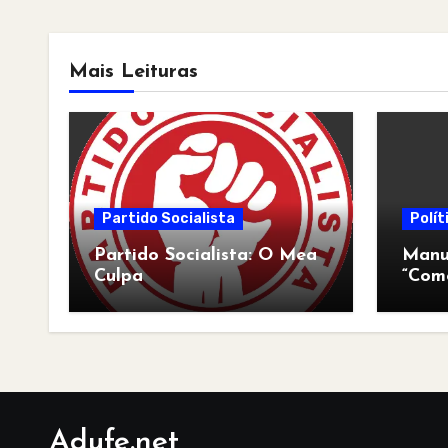
Mais Leituras
Partido Socialista
Polít
Partido Socialista: O Mea
Manua
Culpa
“Com
pós-a
Adufe.net