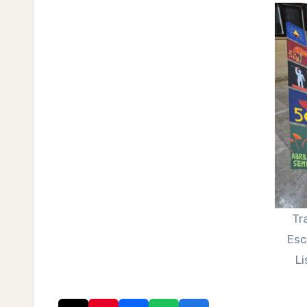
Tr
Esc
Li