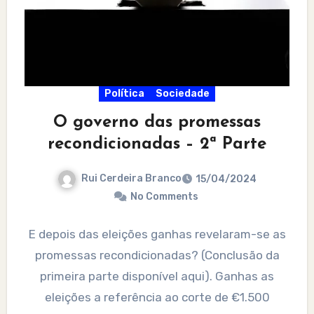
Política
Sociedade
O governo das promessas
recondicionadas – 2ª Parte
Rui Cerdeira Branco
15/04/2024
No Comments
E depois das eleições ganhas revelaram-se as
promessas recondicionadas? (Conclusão da
primeira parte disponível aqui). Ganhas as
eleições a referência ao corte de €1.500