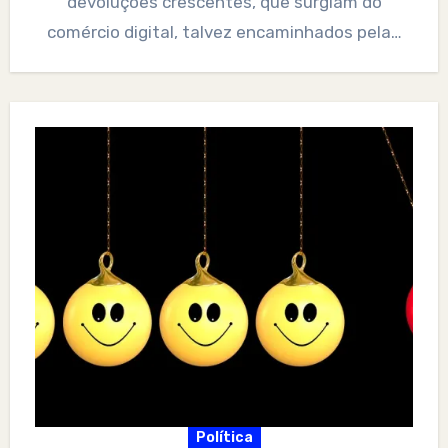
devoluções crescentes, que surgiam do
comércio digital, talvez encaminhados pela…
Política