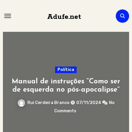
Skip
to
Adufe.net
content
Política
O que o Estado Novo fez por
nós: 4ª classe gratuita para
todos
Rui Cerdeira Branco
25/04/2024
No
Comments