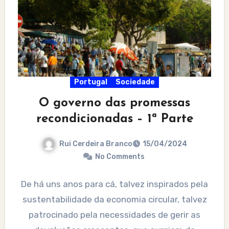
Portugal
Sociedade
O governo das promessas
recondicionadas – 1ª Parte
Rui Cerdeira Branco
15/04/2024
No Comments
De há uns anos para cá, talvez inspirados pela
sustentabilidade da economia circular, talvez
patrocinado pela necessidades de gerir as