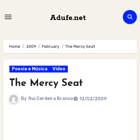
Skip
to
Adufe.net
content
Home
2009
February
The Mercy Seat
Poesia e Música
Video
The Mercy Seat
By
Rui Cerdeira Branco
12/02/2009