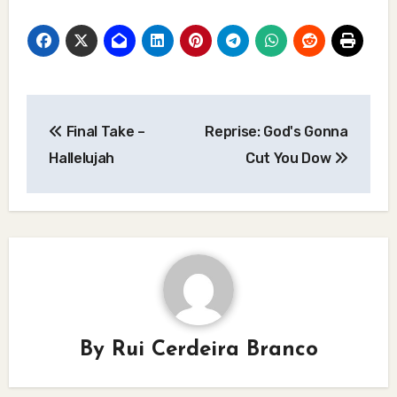
Post
Final Take –
Reprise: God's Gonna
navigation
Hallelujah
Cut You Dow
By
Rui Cerdeira Branco