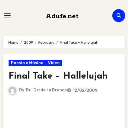
Skip
to
Adufe.net
content
Home
2009
February
Final Take – Hallelujah
Poesia e Música
Video
Final Take – Hallelujah
By
Rui Cerdeira Branco
12/02/2009