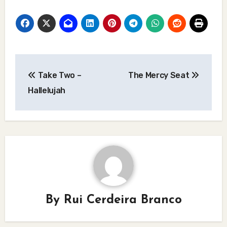
Post
Take Two –
The Mercy Seat
navigation
Hallelujah
By
Rui Cerdeira Branco