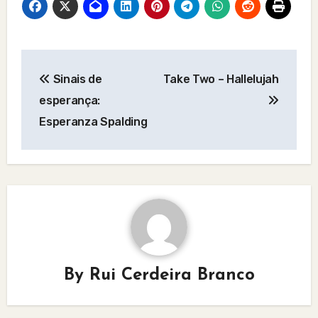
Post
Sinais de
Take Two – Hallelujah
navigation
esperança:
Esperanza Spalding
By
Rui Cerdeira Branco