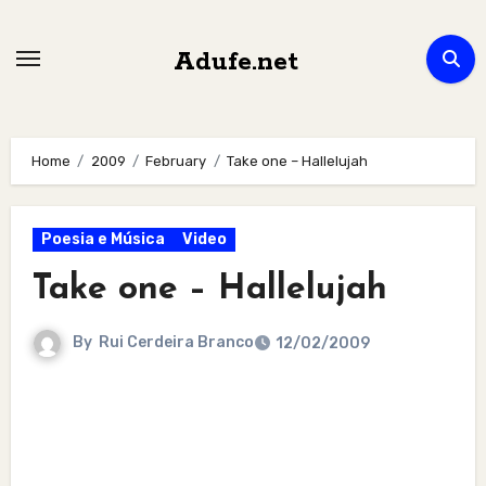
Skip
to
Adufe.net
content
Home
2009
February
Take one – Hallelujah
Poesia e Música
Video
Take one – Hallelujah
By
Rui Cerdeira Branco
12/02/2009