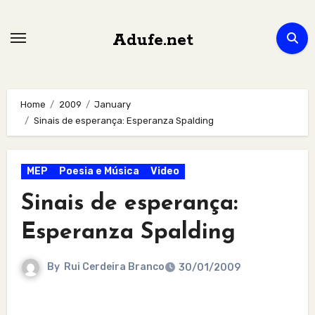
Skip
to
Adufe.net
content
Home
2009
January
Sinais de esperança: Esperanza Spalding
MEP
Poesia e Música
Video
Sinais de esperança:
Esperanza Spalding
By
Rui Cerdeira Branco
30/01/2009