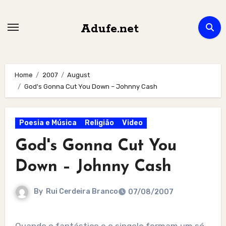
Skip
to
Adufe.net
content
Home
2007
August
God's Gonna Cut You Down – Johnny Cash
Poesia e Música
Religião
Video
God's Gonna Cut You
Down – Johnny Cash
By
Rui Cerdeira Branco
07/08/2007