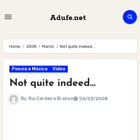
Skip
to
Adufe.net
content
Home
2008
March
Not quite indeed…
Poesia e Música
Video
Not quite indeed…
By
Rui Cerdeira Branco
06/03/2008