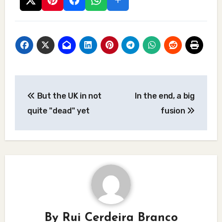
Post
But the UK in not
In the end, a big
navigation
quite "dead" yet
fusion
By
Rui Cerdeira Branco