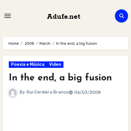
Skip
to
Adufe.net
content
Home
2008
March
In the end, a big fusion
Poesia e Música
Video
In the end, a big fusion
By
Rui Cerdeira Branco
06/03/2008