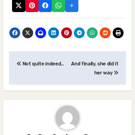
Post
Not quite indeed…
And finally, she did it
navigation
her way