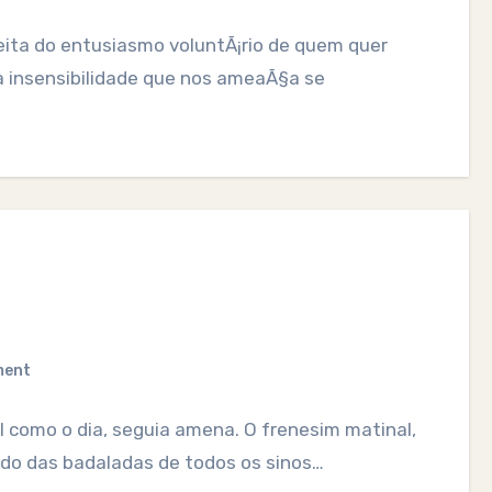
eita do entusiasmo voluntÃ¡rio de quem quer
a insensibilidade que nos ameaÃ§a se
ment
al como o dia, seguia amena. O frenesim matinal,
ado das badaladas de todos os sinos…