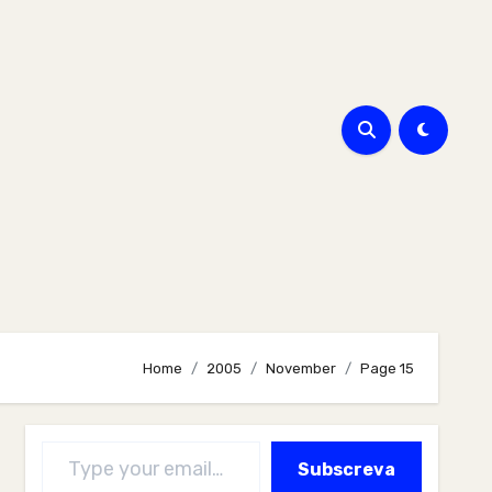
Home
2005
November
Page 15
Type your email…
Subscreva