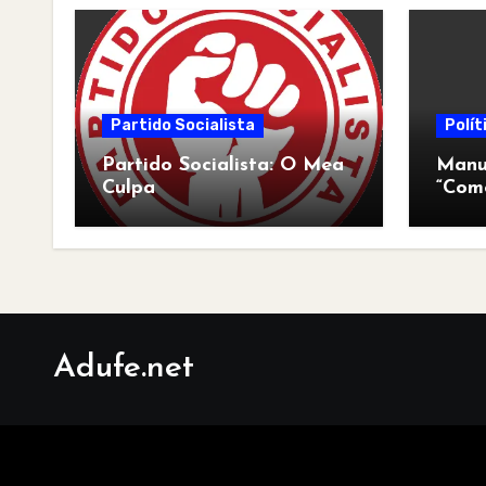
Partido Socialista
Polít
Partido Socialista: O Mea
Manua
Culpa
“Com
pós-a
Adufe.net