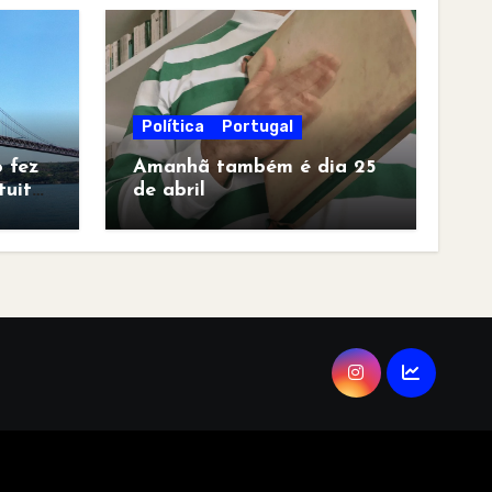
Política
Portugal
 fez
Amanhã também é dia 25
tuita
de abril