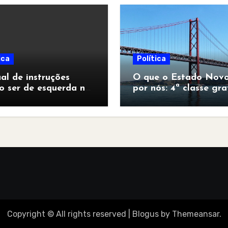
ica
Política
l de instruções
O que o Estado Novo
o ser de esquerda no
por nós: 4ª classe gra
pocalipse”
para todos
Copyright © All rights reserved
|
Blogus
by
Themeansar
.