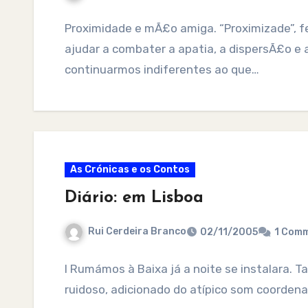
Proximidade e mÃ£o amiga. “Proximizade”, f
ajudar a combater a apatia, a dispersÃ£o e 
continuarmos indiferentes ao que…
As Crónicas e os Contos
Diário: em Lisboa
Rui Cerdeira Branco
02/11/2005
1 Com
I Rumámos à Baixa já a noite se instalara. T
ruidoso, adicionado do atípico som coorden