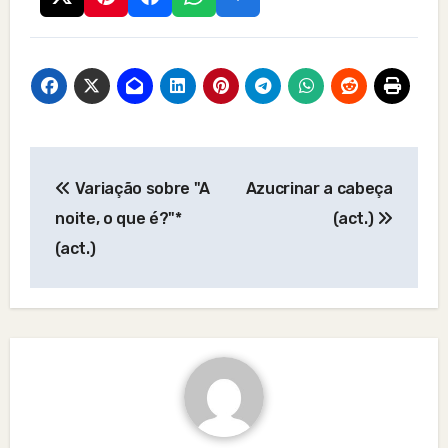
Post
Variação sobre "A
Azucrinar a cabeça
navigation
noite, o que é?"*
(act.)
(act.)