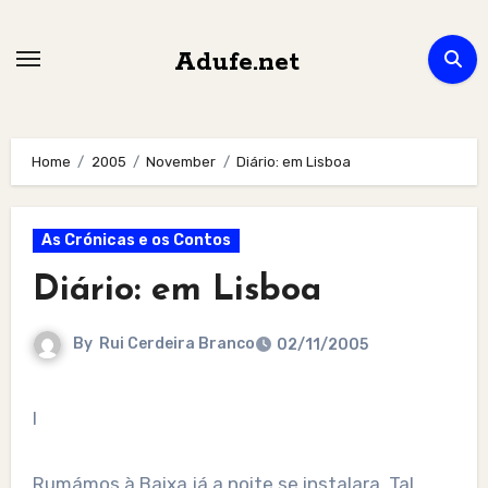
Skip
to
Adufe.net
content
Home
2005
November
Diário: em Lisboa
As Crónicas e os Contos
Diário: em Lisboa
By
Rui Cerdeira Branco
02/11/2005
I
Rumámos à Baixa já a noite se instalara. Tal