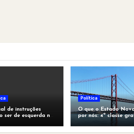
ica
Política
l de instruções
O que o Estado Novo
o ser de esquerda no
por nós: 4ª classe gra
pocalipse”
para todos