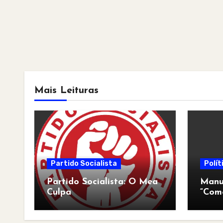
Mais Leituras
Partido Socialista
Polít
Partido Socialista: O Mea
Manua
Culpa
“Com
pós-a