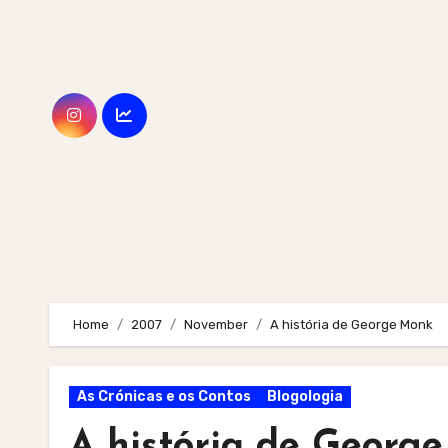
Skip
to
content
Home
2007
November
A história de George Monk
As Crónicas e os Contos
Blogologia
A história de Georg