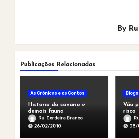
By
Ru
Publicações Relacionadas
As Crónicas e os Contos
Blogo
História do canário e
Vão p
demais fauna
risco
Rui Cerdeira Branco
Ru
26/02/2010
08/