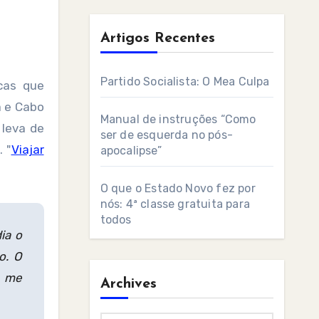
Artigos Recentes
Partido Socialista: O Mea Culpa
cas que
a e Cabo
Manual de instruções “Como
 leva de
ser de esquerda no pós-
 "
Viajar
apocalipse”
O que o Estado Novo fez por
nós: 4ª classe gratuita para
todos
ia o
o. O
m me
Archives