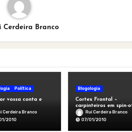
i Cerdeira Branco
logia
Política
Blogologia
or vossa conta e
Cortex Frontal –
carpinteiros em spin-o
i Cerdeira Branco
Rui Cerdeira Branco
01/2010
07/01/2010