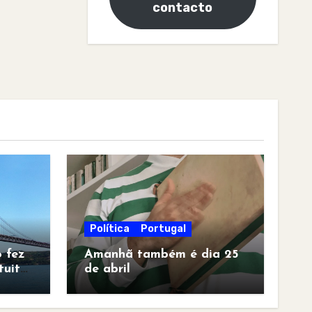
contacto
Política
Portugal
 fez
Amanhã também é dia 25
tuita
de abril