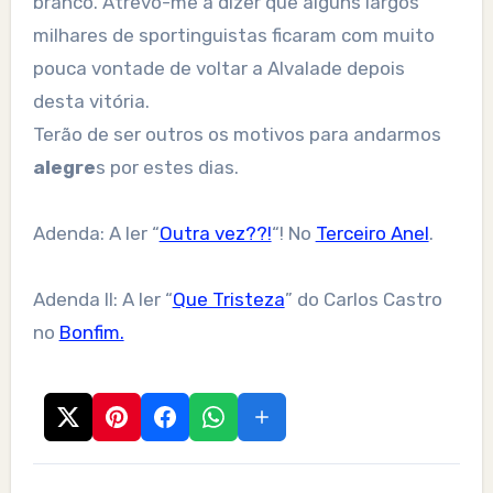
branco. Atrevo-me a dizer que alguns largos
milhares de sportinguistas ficaram com muito
pouca vontade de voltar a Alvalade depois
desta vitória.
Terão de ser outros os motivos para andarmos
alegre
s por estes dias.
Adenda: A ler “
Outra vez??!
“! No
Terceiro Anel
.
Adenda II: A ler “
Que Tristeza
” do Carlos Castro
no
Bonfim.