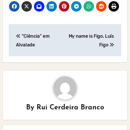
Post
"Ciência" em
My name is Figo, Luís
navigation
Alvalade
Figo
By
Rui Cerdeira Branco