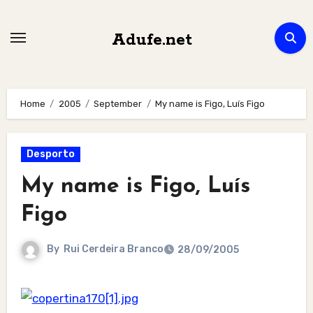
Skip
to
Adufe.net
content
Home
2005
September
My name is Figo, Luís Figo
Desporto
My name is Figo, Luís
Figo
By
Rui Cerdeira Branco
28/09/2005