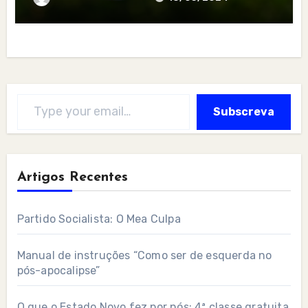
Type your email…
Subscreva
Artigos Recentes
Partido Socialista: O Mea Culpa
Manual de instruções “Como ser de esquerda no
pós-apocalipse”
O que o Estado Novo fez por nós: 4ª classe gratuita