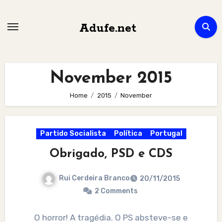
Skip
to
Adufe.net
content
November 2015
Home
2015
November
Partido Socialista
Política
Portugal
Obrigado, PSD e CDS
Rui Cerdeira Branco
20/11/2015
2 Comments
O horror! A tragédia. O PS absteve-se e