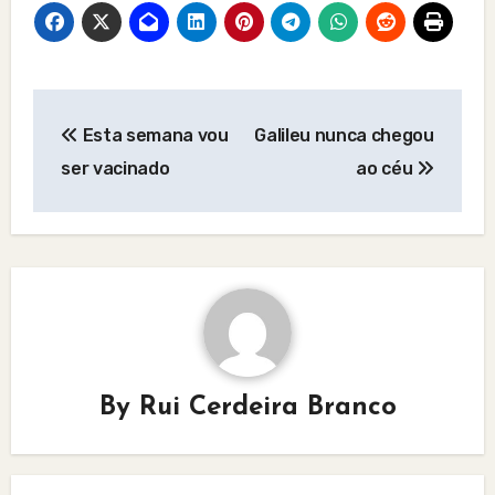
Post
Esta semana vou
Galileu nunca chegou
navigation
ser vacinado
ao céu
By
Rui Cerdeira Branco