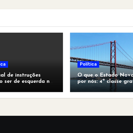
ica
Política
l de instruções
O que o Estado Novo
o ser de esquerda no
por nós: 4ª classe gra
pocalipse”
para todos