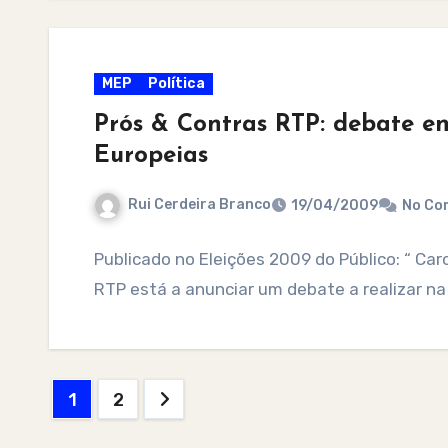
MEP
Política
Prós & Contras RTP: debate ent
Europeias
Rui Cerdeira Branco
19/04/2009
No Co
Publicado no Eleições 2009 do Público: “ Car
RTP está a anunciar um debate a realizar na
Posts
1
2
pagination