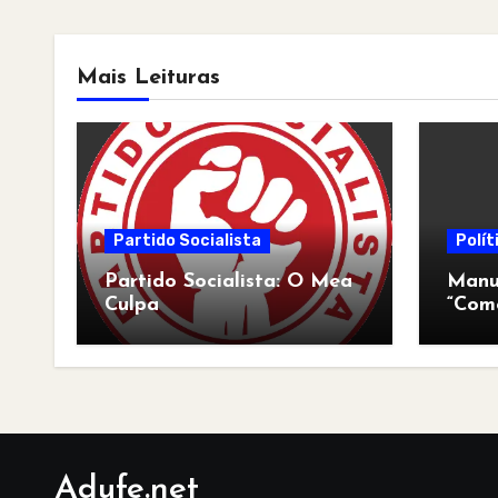
Mais Leituras
Partido Socialista
Polít
Partido Socialista: O Mea
Manua
Culpa
“Com
pós-a
Adufe.net