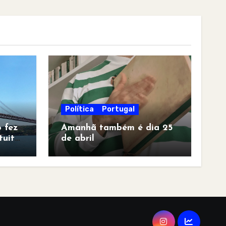
Política
Portugal
 fez
Amanhã também é dia 25
tuita
de abril