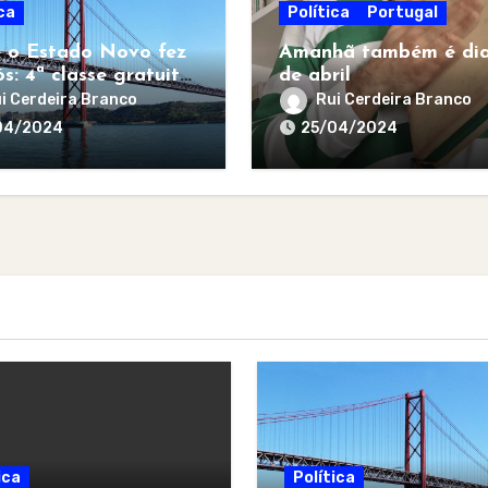
ca
Política
Portugal
 o Estado Novo fez
Amanhã também é dia
s: 4ª classe gratuita
de abril
todos
i Cerdeira Branco
Rui Cerdeira Branco
04/2024
25/04/2024
ica
Política