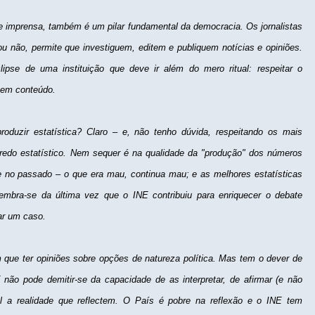
 de imprensa, também é um pilar fundamental da democracia. Os jornalistas
ou não, permite que investiguem, editem e publiquem notícias e opiniões.
ipse de uma instituição que deve ir além do mero ritual: respeitar o
s sem conteúdo.
duzir estatística? Claro – e, não tenho dúvida, respeitando os mais
gredo estatístico. Nem sequer é na qualidade da "produção" dos números
e no passado – o que era mau, continua mau; e as melhores estatísticas
embra-se da última vez que o INE contribuiu para enriquecer o debate
tar um caso.
que ter opiniões sobre opções de natureza política. Mas tem o dever de
E não pode demitir-se da capacidade de as interpretar, de afirmar (e não
al a realidade que reflectem. O País é pobre na reflexão e o INE tem