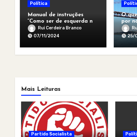
Política
Políti
Manual de instruções
O que
“Como ser de esquerda no
por nó
pós-apocalipse”
para 
Rui Cerdeira Branco
Ru
07/11/2024
25/
Mais Leituras
Partido Socialista
Polít