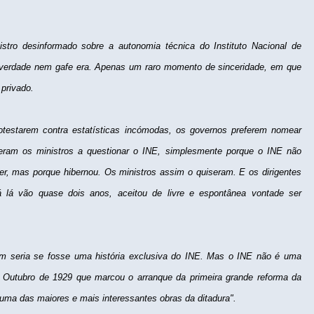
stro desinformado sobre a autonomia técnica do Instituto Nacional de
a verdade nem gafe era. Apenas um raro momento de sinceridade, em que
 privado.
otestarem contra estatísticas incómodas, os governos preferem nomear
eram os ministros a questionar o INE, simplesmente porque o INE não
r, mas porque hibernou. Os ministros assim o quiseram. E os dirigentes
lá vão quase dois anos, aceitou de livre e espontânea vontade ser
om seria se fosse uma história exclusiva do INE. Mas o INE não é uma
em Outubro de 1929 que marcou o arranque da primeira grande reforma da
r "uma das maiores e mais interessantes obras da ditadura".