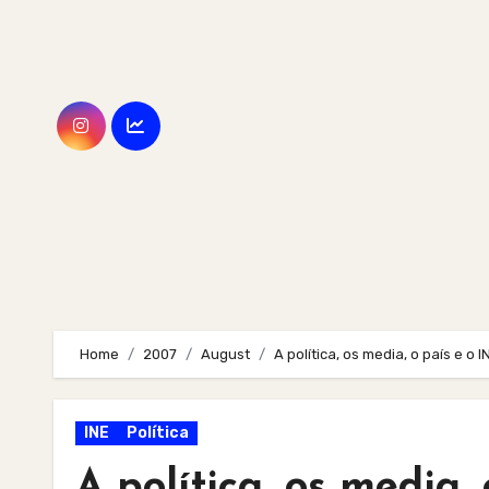
Skip
to
content
Home
2007
August
A política, os media, o país e o I
INE
Política
A política, os media,