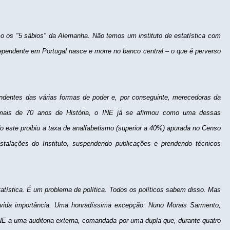
o os "5 sábios" da Alemanha. Não temos um instituto de estatística com
dependente em Portugal nasce e morre no banco central – o que é perverso
endentes das várias formas de poder e, por conseguinte, merecedoras da
 mais de 70 anos de História, o INE já se afirmou como uma dessas
do este proibiu a taxa de analfabetismo (superior a 40%) apurada no Censo
stalações do Instituto, suspendendo publicações e prendendo técnicos
tística. É um problema de política. Todos os políticos sabem disso. Mas
vida importância. Uma honradíssima excepção: Nuno Morais Sarmento,
 INE a uma auditoria externa, comandada por uma dupla que, durante quatro