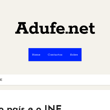
Adufe.net
Home
Contactos
Sobre
NE
 o país e o INE