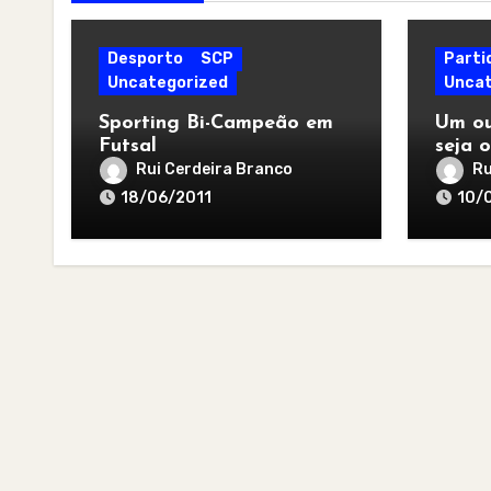
Desporto
SCP
Parti
Uncategorized
Uncat
Sporting Bi-Campeão em
Um ou
Futsal
seja o
melho
Rui Cerdeira Branco
Ru
18/06/2011
10/