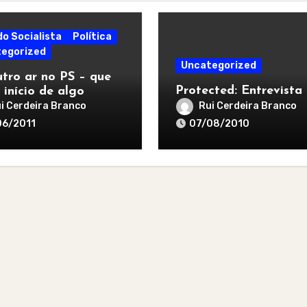
do Socialista
Política
egorized
Uncategorized
tro ar no PS – que
Protected: Entrevista
 início de algo
r
i Cerdeira Branco
Rui Cerdeira Branco
06/2011
07/08/2010