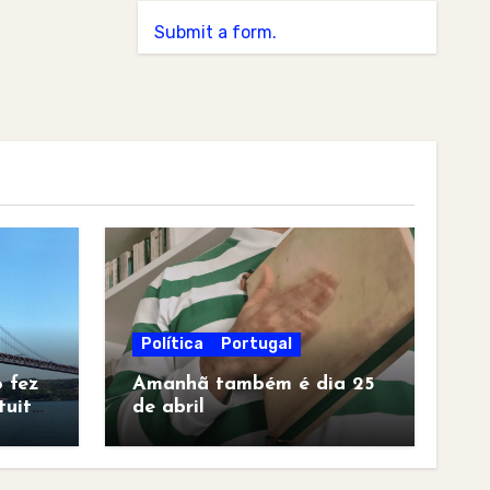
Submit a form.
Política
Portugal
 fez
Amanhã também é dia 25
tuita
de abril