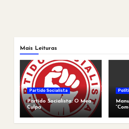
Mais Leituras
Partido Socialista
Polít
Partido Socialista: O Mea
Manua
Culpa
“Com
pós-a