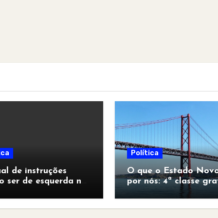
ica
Política
l de instruções
O que o Estado Novo
o ser de esquerda no
por nós: 4ª classe gra
pocalipse”
para todos