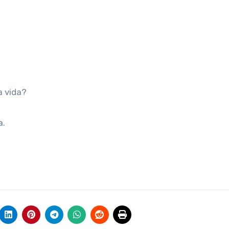
a vida?
a.