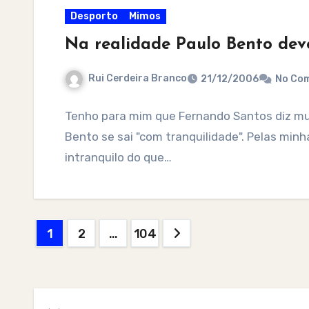
Desporto
Mimos
Na realidade Paulo Bento dev
Rui Cerdeira Branco
21/12/2006
No Co
Tenho para mim que Fernando Santos diz mui
Bento se sai "com tranquilidade". Pelas minh
intranquilo do que…
Posts
1
2
…
104
pagination