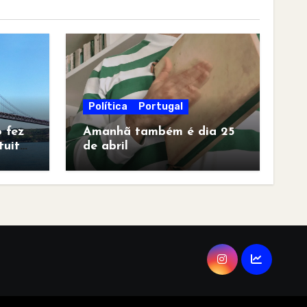
Política
Portugal
 fez
Amanhã também é dia 25
tuita
de abril