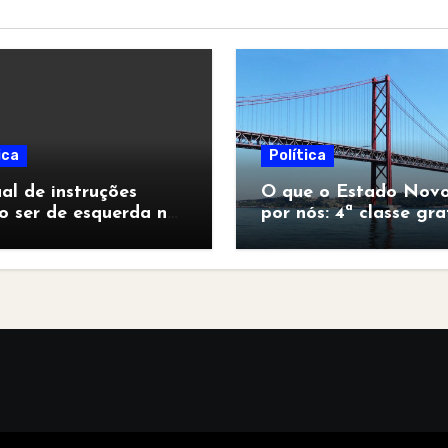
ica
Política
l de instruções
O que o Estado Novo
o ser de esquerda no
por nós: 4ª classe gra
pocalipse”
para todos