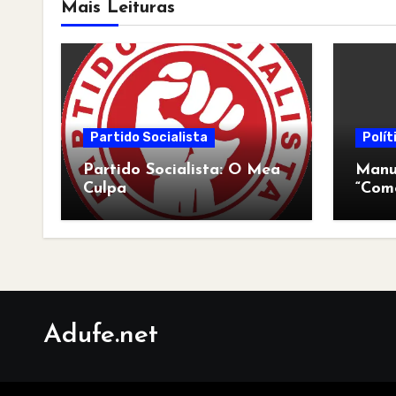
Mais Leituras
Partido Socialista
Polít
Partido Socialista: O Mea
Manua
Culpa
“Com
pós-a
Adufe.net