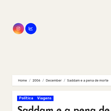
Skip
to
content
Home
2006
December
Saddam e a pena de morte
Política
Viagens
Saddam e a pena de