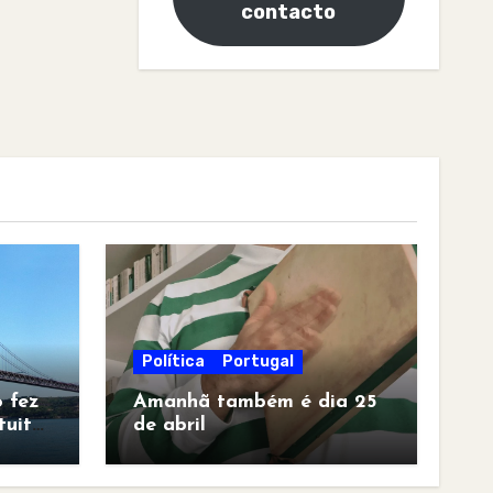
contacto
Política
Portugal
 fez
Amanhã também é dia 25
tuita
de abril