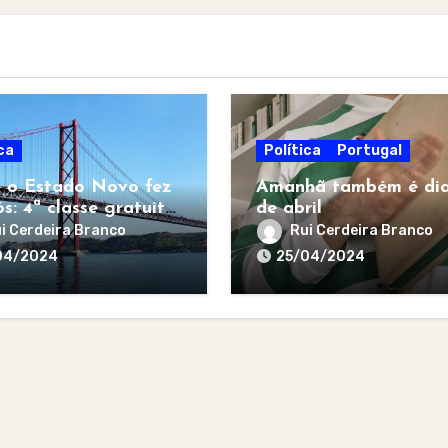
ca
Política
Portugal
 o Estado Novo fez
Amanhã também é dia
s: 4ª classe gratuita
de abril
todos
i Cerdeira Branco
Rui Cerdeira Branco
04/2024
25/04/2024