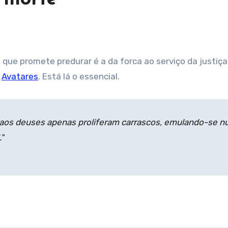
o
Avatares
. Está lá o essencial.
ar aos deuses apenas proliferam carrascos, emulando-se 
"