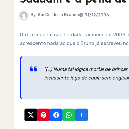
By
Rui Cerdeira Branco
31/12/2006
Outra imagem que herdada também por 2006 e que promete predurar é a da forca ao serviço da justiça. Não
acrescento nada ao que o Bruno já escreveu n
"(…) Numa tal lógica mortal de brinc
incessante jogo de cópia sem original.