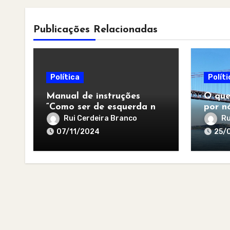
Publicações Relacionadas
Política
Políti
Manual de instruções
O que
“Como ser de esquerda no
por nó
pós-apocalipse”
para 
Rui Cerdeira Branco
Ru
07/11/2024
25/