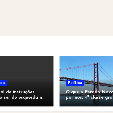
ica
Política
l de instruções
O que o Estado Novo
o ser de esquerda no
por nós: 4ª classe gra
pocalipse”
para todos