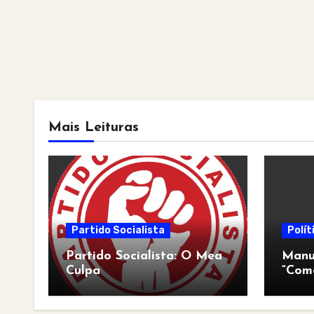
Mais Leituras
Partido Socialista
Polít
Partido Socialista: O Mea
Manua
Culpa
“Com
pós-a