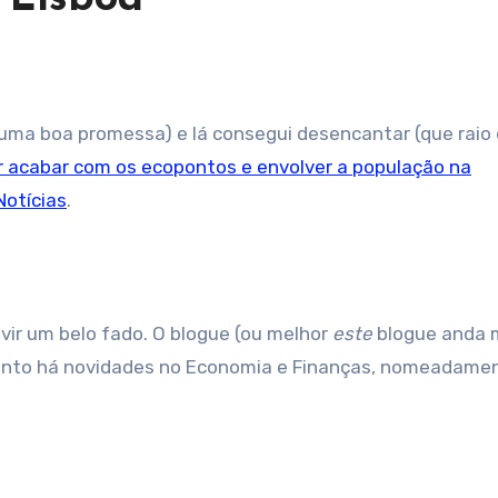
 acabar com os ecopontos e envolver a população na
Notícias
.
ir um belo fado. O blogue (ou melhor
este
blogue anda 
tanto há novidades no Economia e Finanças, nomeadame