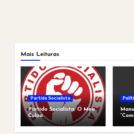
Mais Leituras
Partido Socialista
Polít
Partido Socialista: O Mea
Manua
Culpa
“Com
pós-a