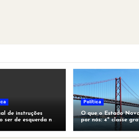
ica
Política
l de instruções
O que o Estado Novo
o ser de esquerda no
por nós: 4ª classe gra
pocalipse”
para todos