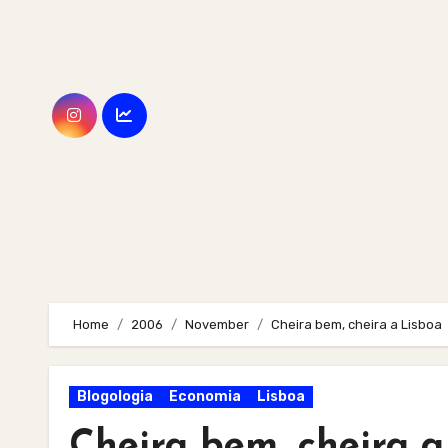
Skip
to
content
Home
2006
November
Cheira bem, cheira a Lisboa
Blogologia
Economia
Lisboa
Cheira bem, cheira a