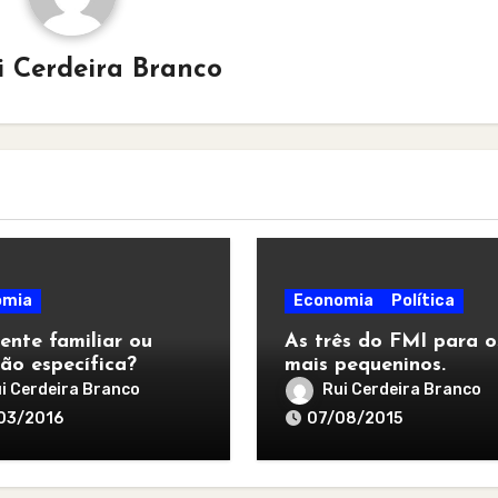
i Cerdeira Branco
omia
Economia
Política
ente familiar ou
As três do FMI para o
ão específica?
mais pequeninos.
i Cerdeira Branco
Rui Cerdeira Branco
03/2016
07/08/2015