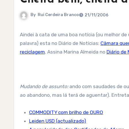
By
Rui Cerdeira Branco
21/11/2006
Aindei à cata de uma boa notícia (ou melhor de uma boa promessa) e lá consegui desencantar (que raio de
palavra) esta no Diário de Notícias:
Câmara quer
reciclagem
. Assina Marina Almeida no
Diário de 
Mudando de assunto:
ando com saudades de ouv
ao abandono, mas lá terá de aguentar). Entre
COMMODITY com brilho de OURO
Leiden USD (actualizado)