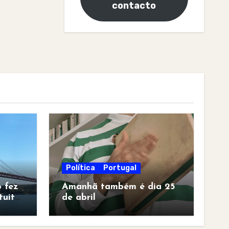
contacto
Política
Portugal
 fez
Amanhã também é dia 25
tuita
de abril