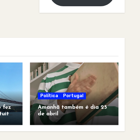
Política
Portugal
 fez
Amanhã também é dia 25
tuita
de abril