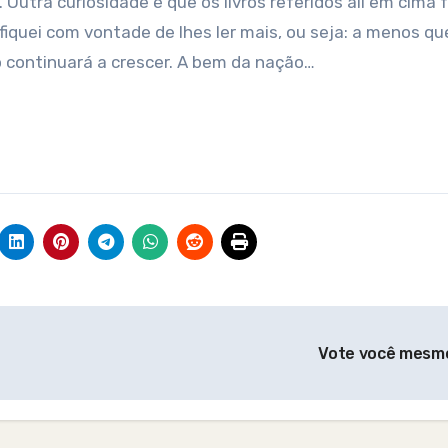
utra curiosidade é que os livros referidos ali em cima
 fiquei com vontade de lhes ler mais, ou seja: a menos q
o continuará a crescer. A bem da nação…
Vote você mesm