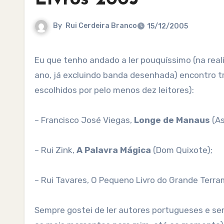
By
Rui Cerdeira Branco
15/12/2005
Eu que tenho andado a ler pouquíssimo (na realidade acho que nunca passei dos 10 a 15 livros não técnicos por
ano, já excluindo banda desenhada) encontro tr
escolhidos por pelo menos dez leitores):
– Francisco José Viegas,
Longe de Manaus
(As
– Rui Zink,
A Palavra Mágica
(Dom Quixote);
– Rui Tavares, O Pequeno Livro do Grande Terra
Sempre gostei de ler autores portugueses e se