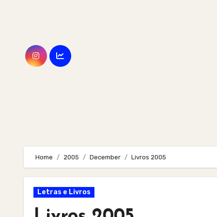
Skip
to
content
Home
2005
December
Livros 2005
Letras e Livros
Livros 2005