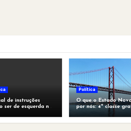
ica
Política
l de instruções
O que o Estado Novo
o ser de esquerda no
por nós: 4ª classe gra
pocalipse”
para todos