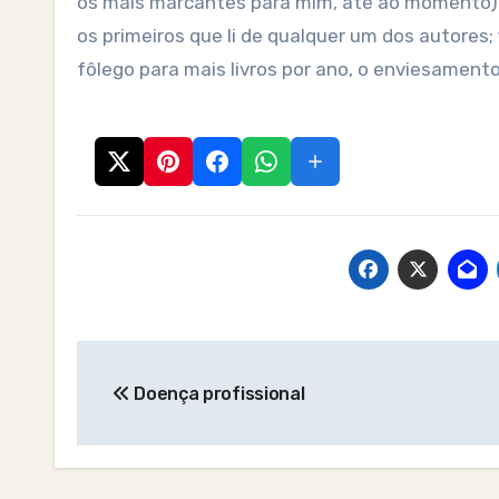
os mais marcantes para mim, até ao momento). O
os primeiros que li de qualquer um dos autores;
fôlego para mais livros por ano, o enviesament
Post
Doença profissional
navigation