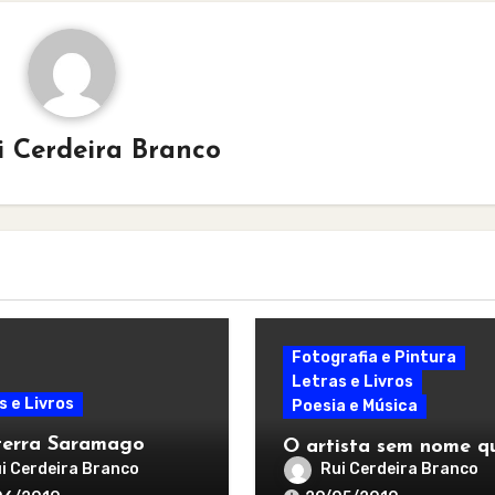
i Cerdeira Branco
Fotografia e Pintura
Letras e Livros
s e Livros
Poesia e Música
 terra Saramago
O artista sem nome q
insiste em nos animar
i Cerdeira Branco
Rui Cerdeira Branco