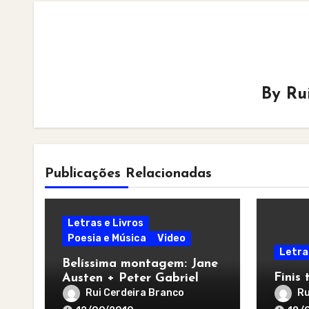
By
Ru
Publicações Relacionadas
Letras e Livros
Poesia e Música
Video
Letra
Belíssima montagem: Jane
Finis
Austen + Peter Gabriel
Rui Cerdeira Branco
Ru