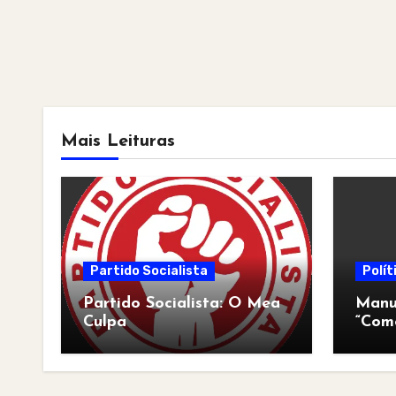
Mais Leituras
Partido Socialista
Polít
Partido Socialista: O Mea
Manua
Culpa
“Com
pós-a