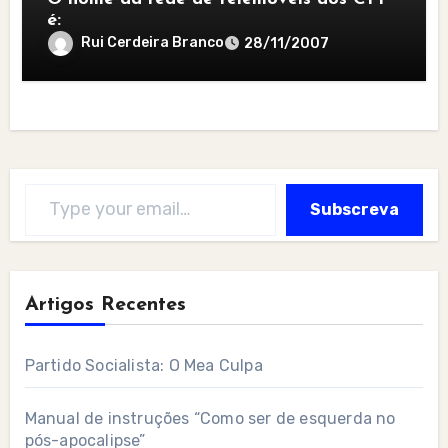
é:
Rui Cerdeira Branco
28/11/2007
Type your email…
Subscreva
Artigos Recentes
Partido Socialista: O Mea Culpa
Manual de instruções “Como ser de esquerda no
pós-apocalipse”