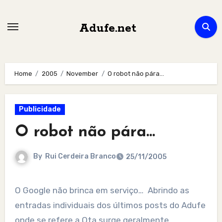
Skip
to
Adufe.net
content
Home
2005
November
O robot não pára…
Publicidade
O robot não pára…
By
Rui Cerdeira Branco
25/11/2005
O Google não brinca em serviço… Abrindo as
entradas individuais dos últimos posts do Adufe
onde se refere a Ota surge geralmente