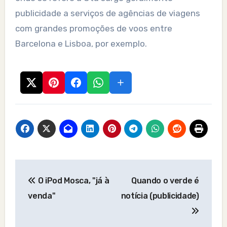
publicidade a serviços de agências de viagens
com grandes promoções de voos entre
Barcelona e Lisboa, por exemplo.
Post
O iPod Mosca, "já à
Quando o verde é
navigation
venda"
notícia (publicidade)