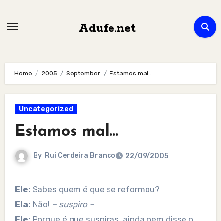
Skip
to
Adufe.net
content
Home
2005
September
Estamos mal…
Uncategorized
Estamos mal…
By
Rui Cerdeira Branco
22/09/2005
Ele:
Sabes quem é que se reformou?
Ela:
Não!
– suspiro –
Ele:
Porque é que suspiras, ainda nem disse o