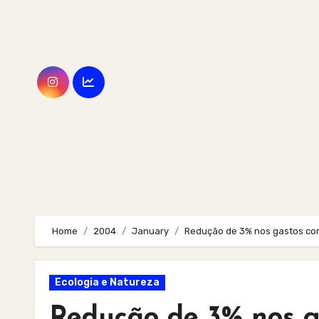
Skip
to
content
Home
2004
January
Redução de 3% nos gastos co
Ecologia e Natureza
Redução de 3% nos g