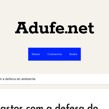
Adufe.net
Home
Contactos
Sobre
m a defesa do ambiente
astos com a defesa do