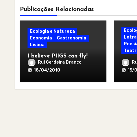
Publicações Relacionadas
Ecolo
Ecologia e Natureza
Letra
Economia
Gastronomia
Poesi
Lisboa
Teatr
I believe PIIGS can fly!
Sexy 
Rui Cerdeira Branco
Ru
18/04/2010
15/