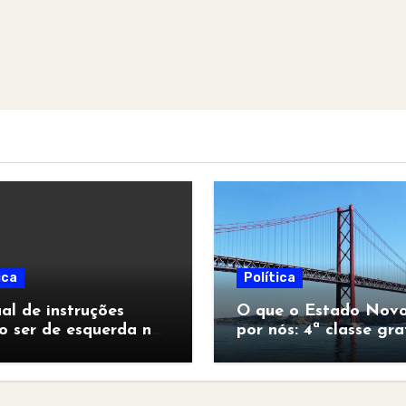
ica
Política
l de instruções
O que o Estado Novo
o ser de esquerda no
por nós: 4ª classe gra
pocalipse”
para todos