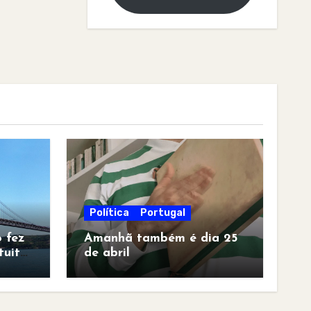
Política
Portugal
 fez
Amanhã também é dia 25
tuita
de abril