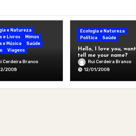
gia e Natureza
Ecologia e Natureza
s e Livros
Mimos
Política
Saúde
a e Música
Saúde
Hello, I love you, won
o
Viagens
tell me your name?
Steiner
i Cerdeira Branco
Rui Cerdeira Branco
02/2008
12/01/2008