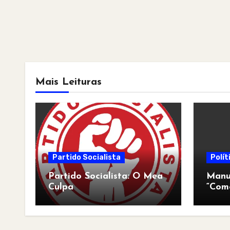
Mais Leituras
Partido Socialista
Polít
Partido Socialista: O Mea
Manua
Culpa
“Com
pós-a