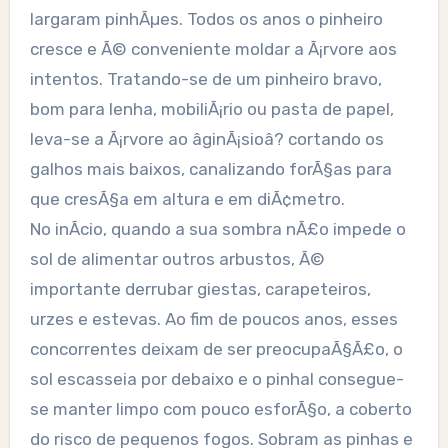
largaram pinhÃµes. Todos os anos o pinheiro
cresce e Ã© conveniente moldar a Ã¡rvore aos
intentos. Tratando-se de um pinheiro bravo,
bom para lenha, mobiliÃ¡rio ou pasta de papel,
leva-se a Ã¡rvore ao âginÃ¡sioâ? cortando os
galhos mais baixos, canalizando forÃ§as para
que cresÃ§a em altura e em diÃ¢metro.
No inÃ­cio, quando a sua sombra nÃ£o impede o
sol de alimentar outros arbustos, Ã©
importante derrubar giestas, carapeteiros,
urzes e estevas. Ao fim de poucos anos, esses
concorrentes deixam de ser preocupaÃ§Ã£o, o
sol escasseia por debaixo e o pinhal consegue-
se manter limpo com pouco esforÃ§o, a coberto
do risco de pequenos fogos. Sobram as pinhas e