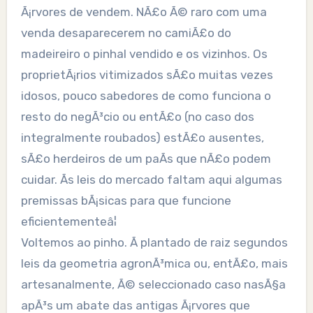
Ã¡rvores de vendem. NÃ£o Ã© raro com uma
venda desaparecerem no camiÃ£o do
madeireiro o pinhal vendido e os vizinhos. Os
proprietÃ¡rios vitimizados sÃ£o muitas vezes
idosos, pouco sabedores de como funciona o
resto do negÃ³cio ou entÃ£o (no caso dos
integralmente roubados) estÃ£o ausentes,
sÃ£o herdeiros de um paÃ­s que nÃ£o podem
cuidar. Ãs leis do mercado faltam aqui algumas
premissas bÃ¡sicas para que funcione
eficientementeâ¦
Voltemos ao pinho. Ã plantado de raiz segundos
leis da geometria agronÃ³mica ou, entÃ£o, mais
artesanalmente, Ã© seleccionado caso nasÃ§a
apÃ³s um abate das antigas Ã¡rvores que