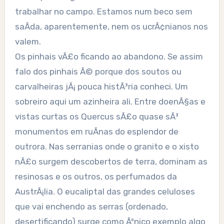
trabalhar no campo. Estamos num beco sem
saÃ­da, aparentemente, nem os ucrÃ¢nianos nos
valem.
Os pinhais vÃ£o ficando ao abandono. Se assim
falo dos pinhais Ã© porque dos soutos ou
carvalheiras jÃ¡ pouca histÃ³ria conheci. Um
sobreiro aqui um azinheira ali. Entre doenÃ§as e
vistas curtas os Quercus sÃ£o quase sÃ³
monumentos em ruÃ­nas do esplendor de
outrora. Nas serranias onde o granito e o xisto
nÃ£o surgem descobertos de terra, dominam as
resinosas e os outros, os perfumados da
AustrÃ¡lia. O eucaliptal das grandes celuloses
que vai enchendo as serras (ordenado,
desertificando) surge como Ãºnico exemplo algo