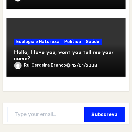
Ecologia e Natureza
Política
Saúde
Hello, I love you, wont you tell me your
name?
Rui Cerdeira Branco
12/01/2008
Type your email…
Subscreva