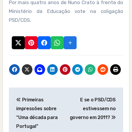
Por mais quatro anos de Nuno Crato à frente do
Ministério da Educação vote na coligação
PSD/CDS.
Post
Primeiras
E se o PSD/CDS
navigation
impressões sobre
estivessem no
“Uma década para
governo em 2011?
Portugal”