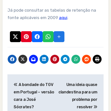
Já pode consultar as tabelas de retenção na
fonte aplicáveis em 2009
aqui
.
Post
A bondade do TGV
Uma ideia quase
navigation
em Portugal – versão
clandestina para um
cara a José
problema por
Sócrates?
resolver