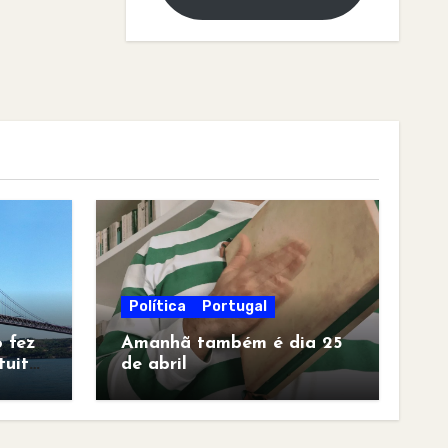
Política
Portugal
 fez
Amanhã também é dia 25
tuita
de abril