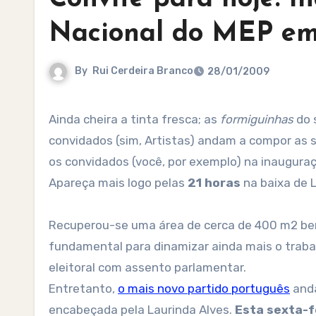
Nacional do MEP em
By
Rui Cerdeira Branco
28/01/2009
Ainda cheira a tinta fresca; as
formiguinhas
do 
convidados (sim, Artistas) andam a compor as s
os convidados (você, por exemplo) na inaugura
Apareça mais logo pelas
21 horas
na baixa de 
Recuperou-se uma área de cerca de 400 m2 b
fundamental para dinamizar ainda mais o traba
eleitoral com assento parlamentar.
Entretanto,
o mais novo partido português
anda
encabeçada pela Laurinda Alves.
Esta sexta-f