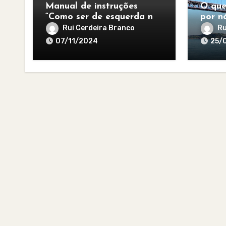
Manual de instruções
O que
“Como ser de esquerda no
por nó
pós-apocalipse”
para 
Rui Cerdeira Branco
Ru
07/11/2024
25/