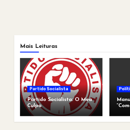
Mais Leituras
Partido Socialista
Polít
Partido Socialista: O Mea
Manua
Culpa
“Com
pós-a