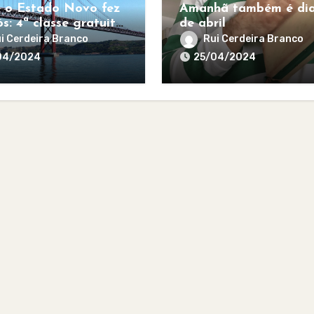
 o Estado Novo fez
Amanhã também é dia
s: 4ª classe gratuita
de abril
todos
i Cerdeira Branco
Rui Cerdeira Branco
04/2024
25/04/2024