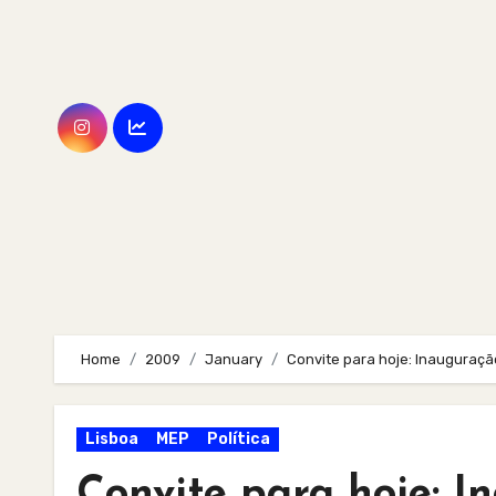
Skip
to
content
Home
2009
January
Convite para hoje: Inauguraç
Lisboa
MEP
Política
Convite para hoje: 