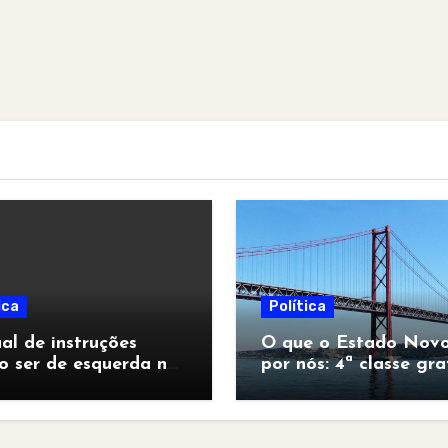
ica
Política
l de instruções
O que o Estado Novo
o ser de esquerda no
por nós: 4ª classe gra
pocalipse”
para todos