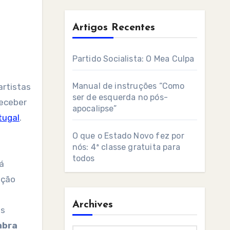
Artigos Recentes
Partido Socialista: O Mea Culpa
Manual de instruções “Como
artistas
ser de esquerda no pós-
receber
apocalipse”
tugal
.
O que o Estado Novo fez por
nós: 4ª classe gratuita para
todos
á
ação
Archives
as
mbra