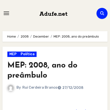
Skip
to
Adufe.net
content
Home
2008
December
MEP: 2008, ano do preâmbulo
MEP
Política
MEP: 2008, ano do
preâmbulo
By
Rui Cerdeira Branco
27/12/2008