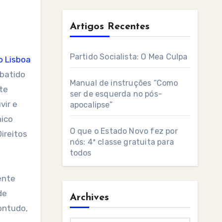
Artigos Recentes
Partido Socialista: O Mea Culpa
 batido
Manual de instruções “Como
te
ser de esquerda no pós-
vir e
apocalipse”
nico
O que o Estado Novo fez por
ireitos
nós: 4ª classe gratuita para
todos
ente
de
Archives
ontudo,