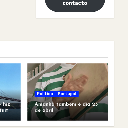
contacto
Política
Portugal
 fez
Amanhã também é dia 25
tuita
de abril