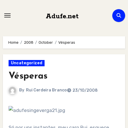
Skip
to
Adufe.net
content
Home
2008
October
Vésperas
Uncategorized
Vésperas
By
Rui Cerdeira Branco
23/10/2008
Só por uns instantes, meu caro Rui, esquece