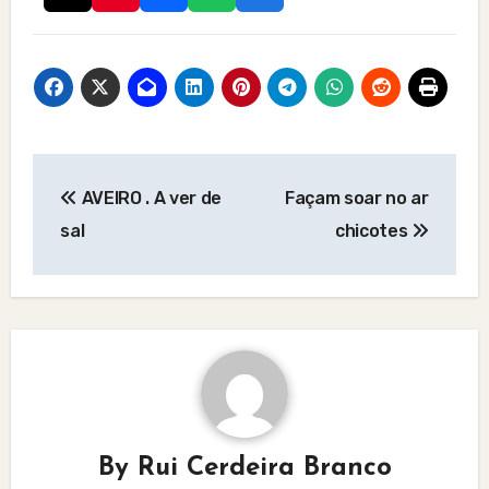
Post
AVEIRO . A ver de
Façam soar no ar
navigation
sal
chicotes
By
Rui Cerdeira Branco