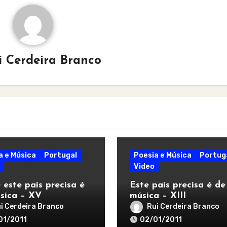
i Cerdeira Branco
a e Música
Portugal
Poesia e Música
Portug
Video
 este país precisa é
Este país precisa é de
sica – XV
música – XIII
i Cerdeira Branco
Rui Cerdeira Branco
01/2011
02/01/2011