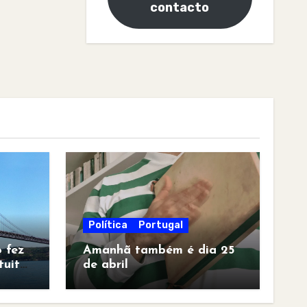
contacto
Política
Portugal
 fez
Amanhã também é dia 25
tuita
de abril