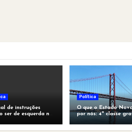
ica
Política
l de instruções
O que o Estado Novo
o ser de esquerda no
por nós: 4ª classe gra
pocalipse”
para todos