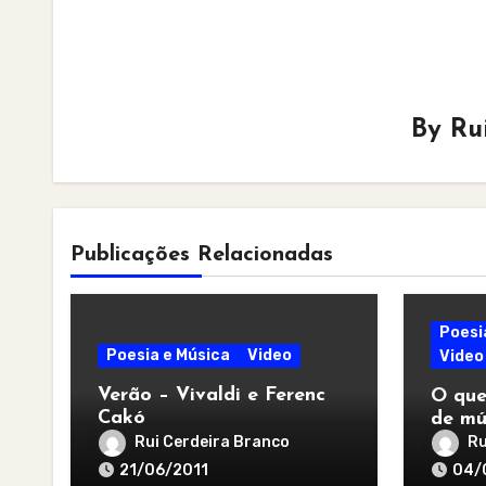
By
Ru
Publicações Relacionadas
Poesi
Poesia e Música
Video
Video
Verão – Vivaldi e Ferenc
O que
Cakó
de mú
Rui Cerdeira Branco
Ru
21/06/2011
04/