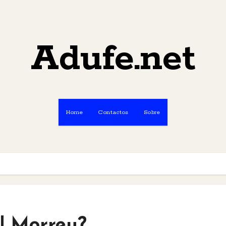
Adufe.net
Home
Contactos
Sobre
! Morreu?