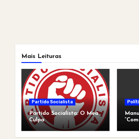
Mais Leituras
Partido Socialista
Polít
Partido Socialista: O Mea
Manua
Culpa
“Com
pós-a