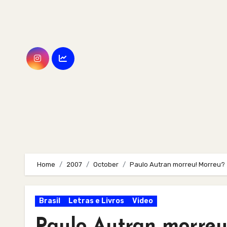
Skip
to
content
Home
2007
October
Paulo Autran morreu! Morreu?
Brasil
Letras e Livros
Video
Paulo Autran morreu