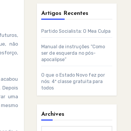
Artigos Recentes
Partido Socialista: O Mea Culpa
ue, não
Manual de instruções “Como
sforço,
ser de esquerda no pós-
apocalipse”
O que o Estado Novo fez por
, acabou
nós: 4ª classe gratuita para
 Depois
todos
prar uma
u mesmo
Archives
Archives