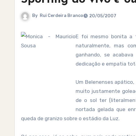
By
Rui Cerdeira Branco
20/05/2007
E foi mesmo bonita a festa. Guardo adjectivos de maior relevo para anos futuros,
naturalmente, mas co
ganhando, se acabava
dedicação e empatia tota
Um Belenenses apático,
muito justamente golea
de o sol ter (literalm
nortada gelada que en
queda de granizo sobre o estádio da Luz.