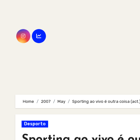
Skip
to
content
Home
2007
May
Sporting ao vivo é outra coisa (act.
Desporto
Sporting ao vivo é ou