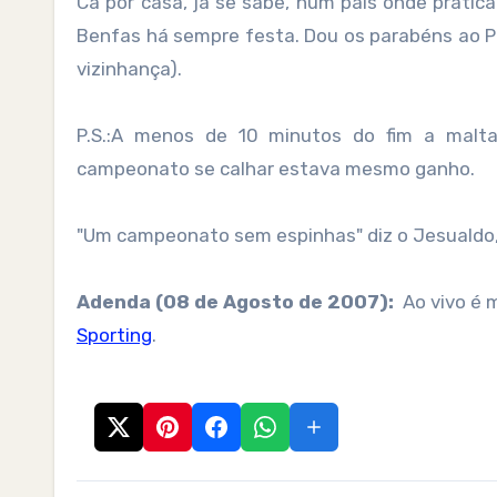
Cá por casa, já se sabe, num país onde prat
Benfas há sempre festa. Dou os parabéns ao P
vizinhança).
P.S.:A menos de 10 minutos do fim a malt
campeonato se calhar estava mesmo ganho.
"Um campeonato sem espinhas" diz o Jesualdo,
Adenda (08 de Agosto de 2007):
Ao vivo é m
Sporting
.