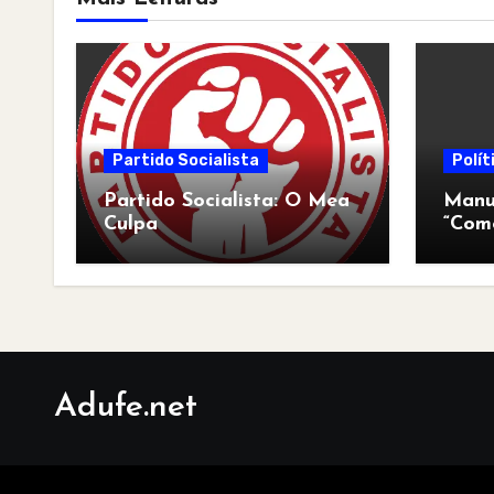
Partido Socialista
Polít
Partido Socialista: O Mea
Manua
Culpa
“Com
pós-a
Adufe.net