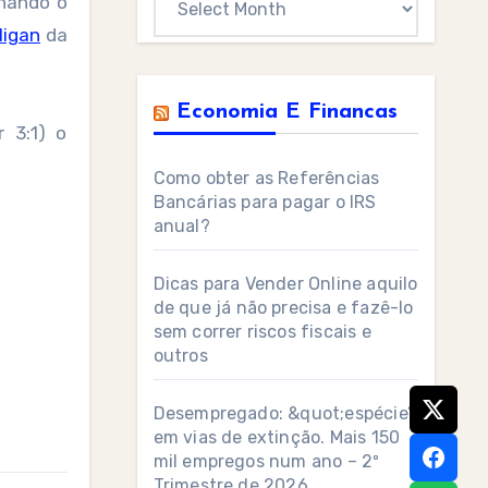
nhando o
ligan
da
Economia E Financas
 3:1) o
Como obter as Referências
Bancárias para pagar o IRS
anual?
Dicas para Vender Online aquilo
de que já não precisa e fazê-lo
sem correr riscos fiscais e
outros
Desempregado: &quot;espécie”
em vias de extinção. Mais 150
mil empregos num ano – 2º
Trimestre de 2026