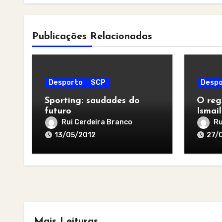
Publicações Relacionadas
Desporto
SCP
Despo
Sporting: saudades do
O reg
futuro
Ismai
Rui Cerdeira Branco
Ru
13/05/2012
27/
Mais Leituras