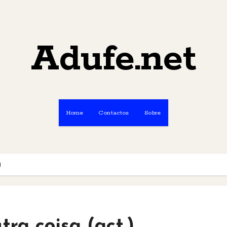
Adufe.net
Home
Contactos
Sobre
)
tra coisa (act.)