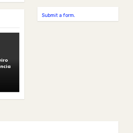
Submit a form.
iro
ncia