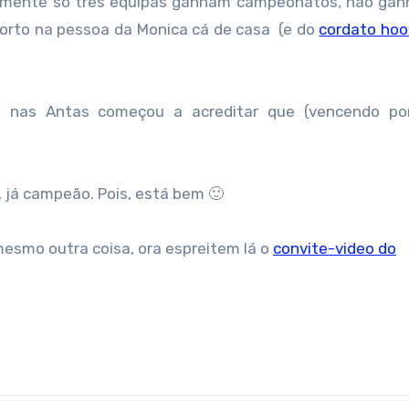
icamente só três equipas ganham campeonatos, não ga
orto na pessoa da Monica cá de casa (e do
cordato hoo
a nas Antas começou a acreditar que (vencendo por
 já campeão. Pois, está bem 🙂
esmo outra coisa, ora espreitem lá o
convite-video do