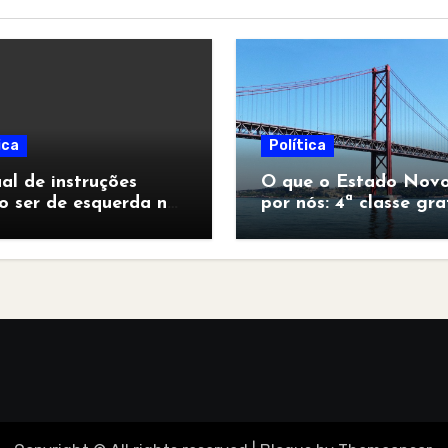
ica
Política
l de instruções
O que o Estado Novo
o ser de esquerda no
por nós: 4ª classe gra
pocalipse”
para todos