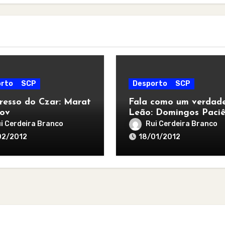
rto
SCP
Desporto
SCP
resso do Czar: Marat
Fala como um verdade
lov
Leão: Domingos Paciê
i Cerdeira Branco
Rui Cerdeira Branco
02/2012
18/01/2012