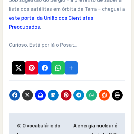
Sob sugestão do Sérgio – a pretexto de saber a
lista dos satélites em órbita da Terra – cheguei a
este portal da União dos Cientistas
Preocupados
.
Curioso. Está por lá o Posat…
Post
O vocabulário do
A energia nuclear é
navigation