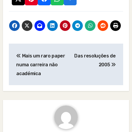
Post
Mais um raro paper
Das resoluções de
navigation
numa carreira não
2005
académica