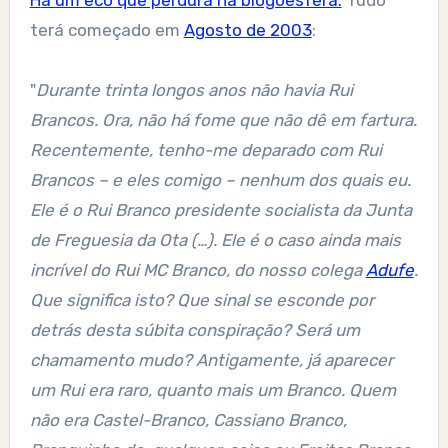
Há um eco que perdura na blogoesfera.
Tudo
terá começado em
Agosto de 2003
:
"
Durante trinta longos anos não havia Rui
Brancos. Ora, não há fome que não dê em fartura.
Recentemente, tenho-me deparado com Rui
Brancos – e eles comigo – nenhum dos quais eu.
Ele é o Rui Branco presidente socialista da Junta
de Freguesia da Ota (…). Ele é o caso ainda mais
incrível do Rui MC Branco, do nosso colega
Adufe
.
Que significa isto? Que sinal se esconde por
detrás desta súbita conspiração? Será um
chamamento mudo? Antigamente, já aparecer
um Rui era raro, quanto mais um Branco. Quem
não era Castel-Branco, Cassiano Branco,