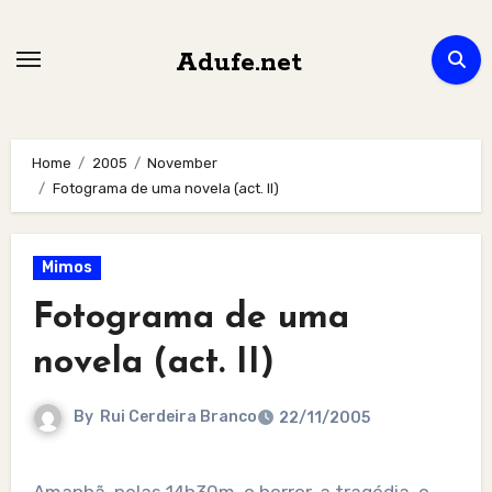
Skip
to
Adufe.net
content
Home
2005
November
Fotograma de uma novela (act. II)
Mimos
Fotograma de uma
novela (act. II)
By
Rui Cerdeira Branco
22/11/2005