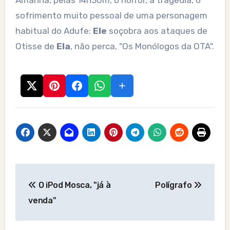
Amanhã, pelas 14h30m, o horror, a tragédia, o
sofrimento muito pessoal de uma personagem
habitual do Adufe:
Ele
soçobra aos ataques de
Otisse de
Ela
, não perca, "Os Monólogos da OTA".
Post
O iPod Mosca, "já à
Polígrafo
navigation
venda"