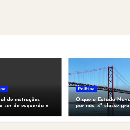
ica
Política
l de instruções
O que o Estado Novo
o ser de esquerda no
por nós: 4ª classe gra
pocalipse”
para todos