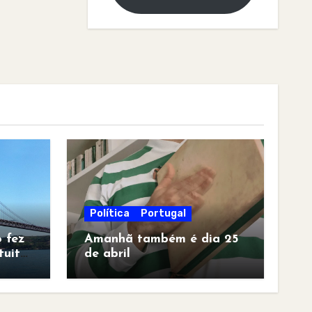
Política
Portugal
 fez
Amanhã também é dia 25
tuita
de abril