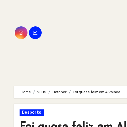
Skip
to
content
Home
2005
October
Foi quase feliz em Alvalade
Desporto
Foi quase feliz em A