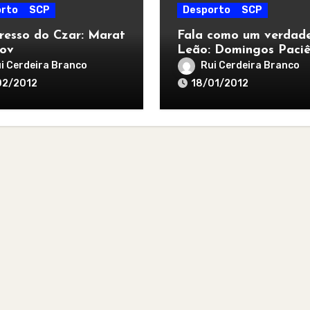
rto
SCP
Desporto
SCP
resso do Czar: Marat
Fala como um verdade
lov
Leão: Domingos Paciê
i Cerdeira Branco
Rui Cerdeira Branco
02/2012
18/01/2012