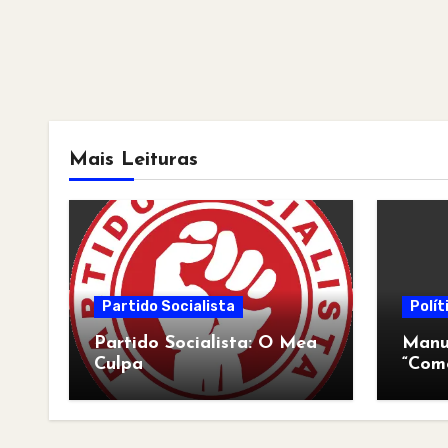
Mais Leituras
Partido Socialista
Polít
Partido Socialista: O Mea
Manua
Culpa
“Com
pós-a