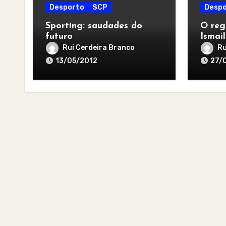
Desporto
SCP
Despo
Sporting: saudades do
O reg
futuro
Ismai
Rui Cerdeira Branco
Ru
13/05/2012
27/