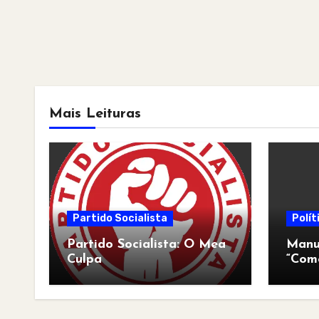
Mais Leituras
Partido Socialista
Polít
Partido Socialista: O Mea
Manua
Culpa
“Com
pós-a