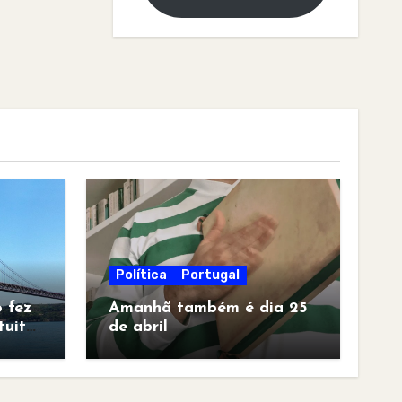
Política
Portugal
 fez
Amanhã também é dia 25
tuita
de abril