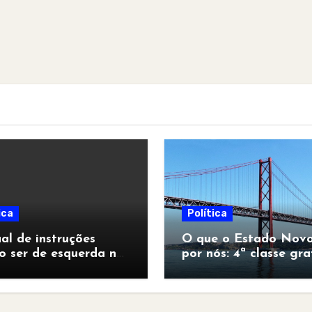
ica
Política
l de instruções
O que o Estado Novo
o ser de esquerda no
por nós: 4ª classe gra
pocalipse”
para todos