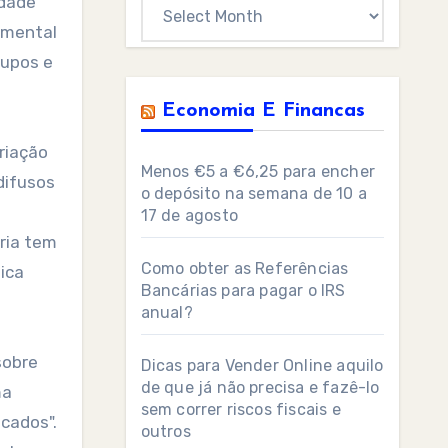
idade
Archives
damental
rupos e
Economia E Financas
riação
Menos €5 a €6,25 para encher
difusos
o depósito na semana de 10 a
17 de agosto
ria tem
Como obter as Referências
ica
Bancárias para pagar o IRS
anual?
sobre
Dicas para Vender Online aquilo
de que já não precisa e fazê-lo
ma
sem correr riscos fiscais e
cados".
outros