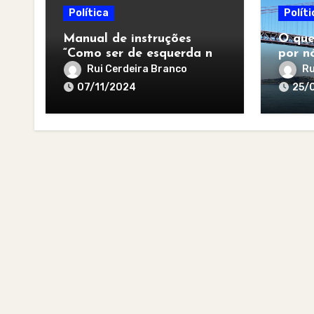
Política
Políti
Manual de instruções
O que
“Como ser de esquerda no
por nó
pós-apocalipse”
para 
Rui Cerdeira Branco
Ru
07/11/2024
25/