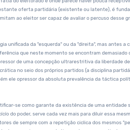
atia do eleitorado e onde parece haver pouca receptiv
estante oferta partidária (existente ou latente), é fun
rmitam ao eleitor ser capaz de avaliar o percuso desse g
a unificada da "esquerda" ou da "direita", mas antes a c
e referência que neste momento se encontram demasiado 
essor de uma concepção ultrarestritiva da liberdade de
ica no seio dos próprios partidos (a disciplina partidá
m ele opressor da absoluta prevalência da táctica polít
justificar-se como garante da existência de uma entidade 
cícío do poder, serve cada vez mais para diluir essa mes
ores de sempre com a repetição ciclica dos mesmos "pe