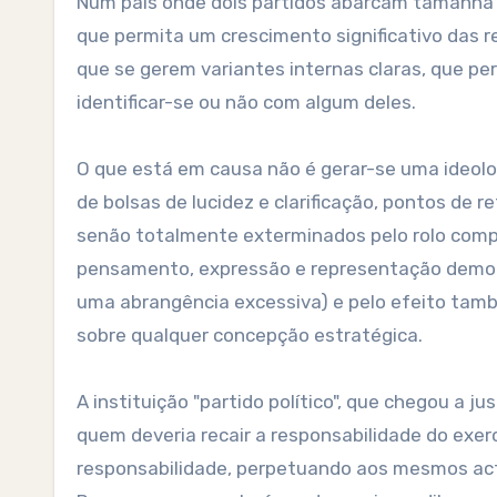
Num país onde dois partidos abarcam tamanha f
que permita um crescimento significativo das r
que se gerem variantes internas claras, que pe
identificar-se ou não com algum deles.
O que está em causa não é gerar-se uma ideologi
de bolsas de lucidez e clarificação, pontos d
senão totalmente exterminados pelo rolo compr
pensamento, expressão e representação democrát
uma abrangência excessiva) e pelo efeito també
sobre qualquer concepção estratégica.
A instituição "partido político", que chegou a 
quem deveria recair a responsabilidade do exer
responsabilidade, perpetuando aos mesmos act