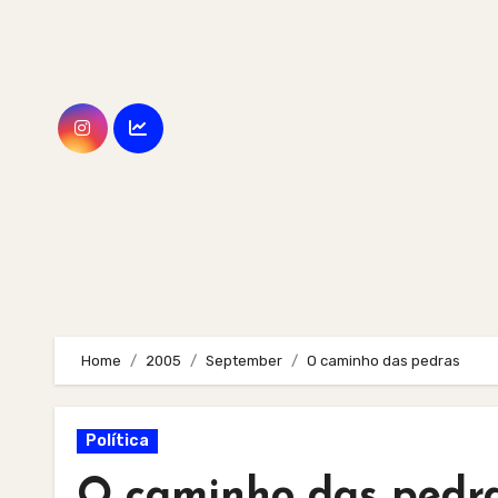
Skip
to
content
Home
2005
September
O caminho das pedras
Política
O caminho das pedr