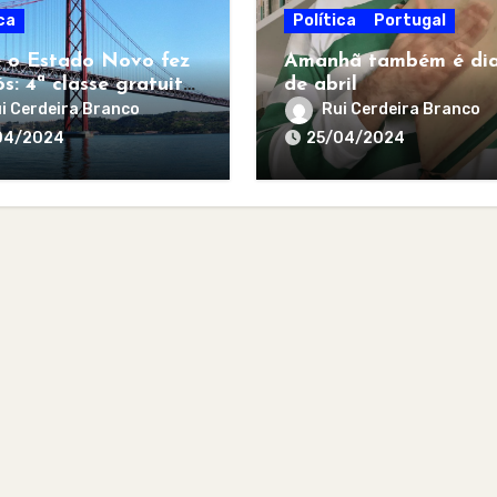
ca
Política
Portugal
 o Estado Novo fez
Amanhã também é dia
s: 4ª classe gratuita
de abril
todos
i Cerdeira Branco
Rui Cerdeira Branco
04/2024
25/04/2024