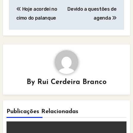
Post
Hoje acordei no
Devido a questões de
navigation
cimo do palanque
agenda
By
Rui Cerdeira Branco
Publicações Relacionadas