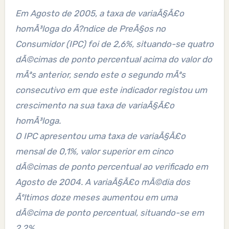
Em Agosto de 2005, a taxa de variaÃ§Ã£o
homÃ³loga do Ã?ndice de PreÃ§os no
Consumidor (IPC) foi de 2,6%, situando-se quatro
dÃ©cimas de ponto percentual acima do valor do
mÃªs anterior, sendo este o segundo mÃªs
consecutivo em que este indicador registou um
crescimento na sua taxa de variaÃ§Ã£o
homÃ³loga.
O IPC apresentou uma taxa de variaÃ§Ã£o
mensal de 0,1%, valor superior em cinco
dÃ©cimas de ponto percentual ao verificado em
Agosto de 2004. A variaÃ§Ã£o mÃ©dia dos
Ãºltimos doze meses aumentou em uma
dÃ©cima de ponto percentual, situando-se em
2,2%.