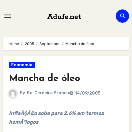
Skip
to
Adufe.net
content
Home
2005
September
Mancha de óleo
Economia
Mancha de óleo
By
Rui Cerdeira Branco
14/09/2005
InflaÃ§Ã£o sobe para 2,6% em termos
homÃ³logos