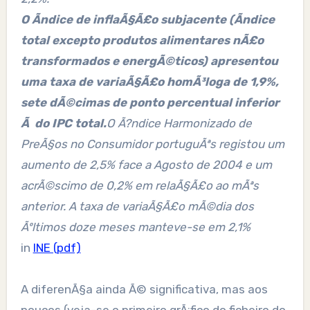
O Ã­ndice de inflaÃ§Ã£o subjacente (Ã­ndice
total excepto produtos alimentares nÃ£o
transformados e energÃ©ticos) apresentou
uma taxa de variaÃ§Ã£o homÃ³loga de 1,9%,
sete dÃ©cimas de ponto percentual inferior
Ã do IPC total.
O Ã?ndice Harmonizado de
PreÃ§os no Consumidor portuguÃªs registou um
aumento de 2,5% face a Agosto de 2004 e um
acrÃ©scimo de 0,2% em relaÃ§Ã£o ao mÃªs
anterior. A taxa de variaÃ§Ã£o mÃ©dia dos
Ãºltimos doze meses manteve-se em 2,1%
in
INE (pdf)
A diferenÃ§a ainda Ã© significativa, mas aos