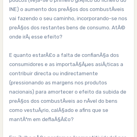
poucos (veja-se o primeiro grÃ¡fico do ficheiro do
INE) o aumento dos preÃ§os dos combustÃ­veis
vai fazendo o seu caminho, incorporando-se nos
preÃ§os dos restantes bens de consumo. AtÃ©
onde irÃ¡ esse efeito?
E quanto estarÃ£o a falta de confianÃ§a dos
consumidores e as importaÃ§Ãµes asiÃ¡ticas a
contribuir directa ou indirectamente
(pressionando as margens nos produtos
nacionais) para amortecer o efeito da subida de
preÃ§os dos combustÃ­veis ao nÃ­vel do bens
como vestuÃ¡rio, calÃ§ado e afins que se
mantÃªm em deflaÃ§Ã£o?