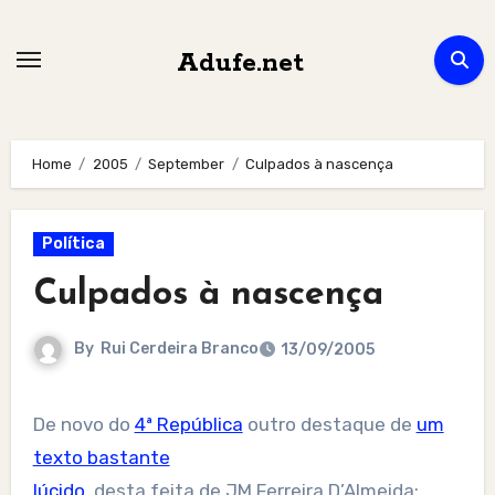
Skip
to
Adufe.net
content
Home
2005
September
Culpados à nascença
Política
Culpados à nascença
By
Rui Cerdeira Branco
13/09/2005
De novo do
4ª República
outro destaque de
um
texto bastante
lúcido
, desta feita de JM Ferreira D’Almeida: