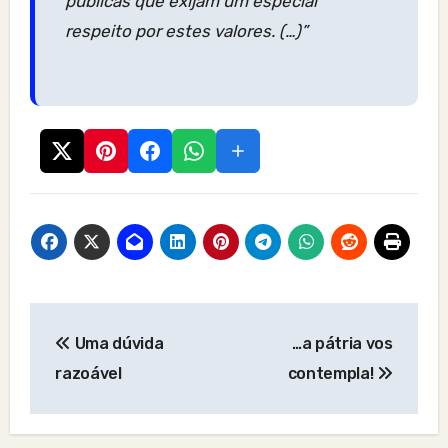
públicas que exijam um especial
respeito por estes valores. (…)”
Post
Uma dúvida
…a pátria vos
navigation
razoável
contempla!