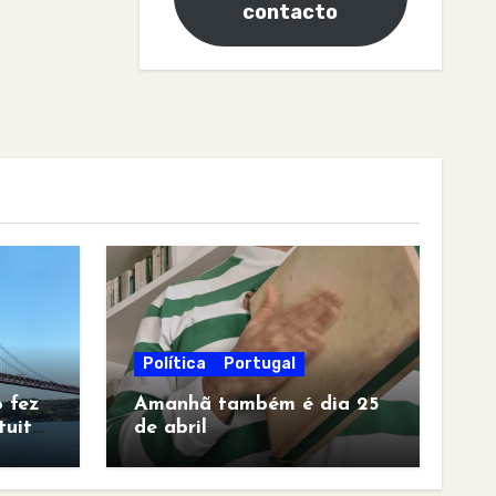
contacto
Política
Portugal
 fez
Amanhã também é dia 25
tuita
de abril