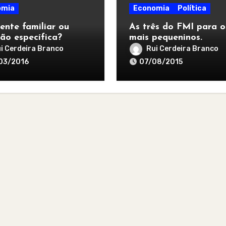
omia
Economia
Política
ente familiar ou
As três do FMI para o
ão específica?
mais pequeninos.
i Cerdeira Branco
Rui Cerdeira Branco
03/2016
07/08/2015