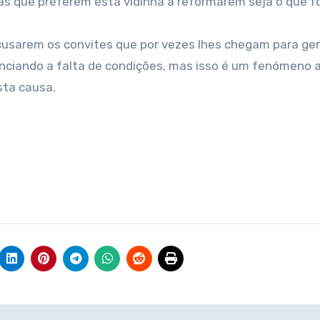
s que preferem esta vidinha a reformarem seja o que fo
ecusarem os convites que por vezes lhes chegam para ger
unciando a falta de condições, mas isso é um fenómeno 
sta causa.