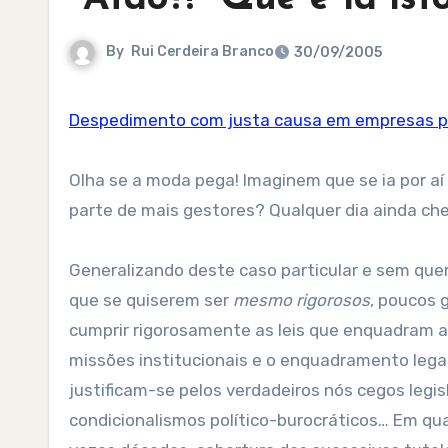
By
Rui Cerdeira Branco
30/09/2005
Despedimento com justa causa em empresas p
Olha se a moda pega! Imaginem que se ia por aí 
parte de mais gestores? Qualquer dia ainda cheg
Generalizando deste caso particular e sem que
que se quiserem ser
mesmo rigorosos
, poucos 
cumprir rigorosamente as leis que enquadram 
missões institucionais e o enquadramento legal
justificam-se pelos verdadeiros nós cegos leg
condicionalismos político-burocráticos… Em qu