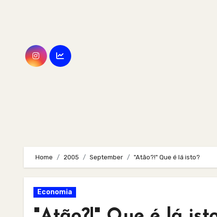
Skip
to
content
Home
2005
September
"Atão?!" Que é lá isto?
Economia
"Atão?!" Que é lá ist