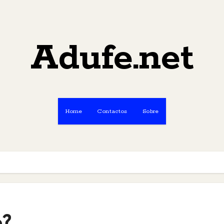
Adufe.net
Home
Contactos
Sobre
o?