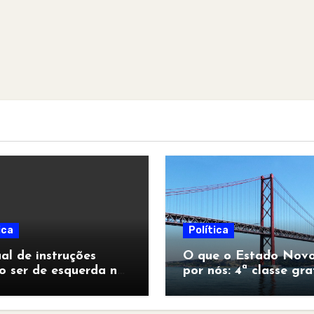
ica
Política
l de instruções
O que o Estado Novo
o ser de esquerda no
por nós: 4ª classe gra
pocalipse”
para todos