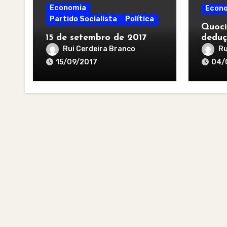
Economia
Econ
Partido Socialista
Política
Quoci
15 de setembro de 2017
deduç
Rui Cerdeira Branco
Ru
15/09/2017
04/