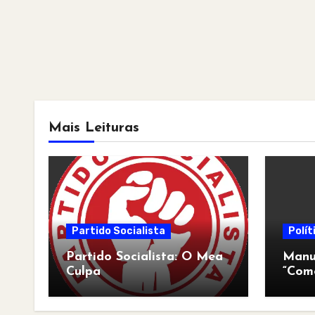
Mais Leituras
Partido Socialista
Polít
Partido Socialista: O Mea
Manua
Culpa
“Com
pós-a