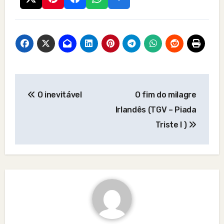
Post
O inevitável
O fim do milagre
navigation
Irlandês (TGV – Piada
Triste I )