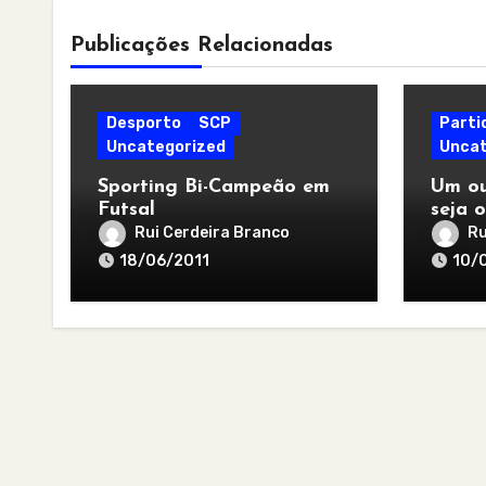
Publicações Relacionadas
Desporto
SCP
Parti
Uncategorized
Uncat
Sporting Bi-Campeão em
Um ou
Futsal
seja o
melho
Rui Cerdeira Branco
Ru
18/06/2011
10/