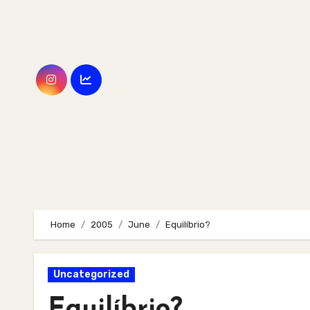
Skip
to
content
Home
2005
June
Equilíbrio?
Uncategorized
Equilíbrio?