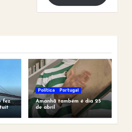
Política
Portugal
 fez
Amanhã também é dia 25
tuita
de abril