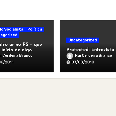
do Socialista
Política
egorized
Uncategorized
tro ar no PS – que
Protected: Entrevista
 início de algo
r
i Cerdeira Branco
Rui Cerdeira Branco
06/2011
07/08/2010