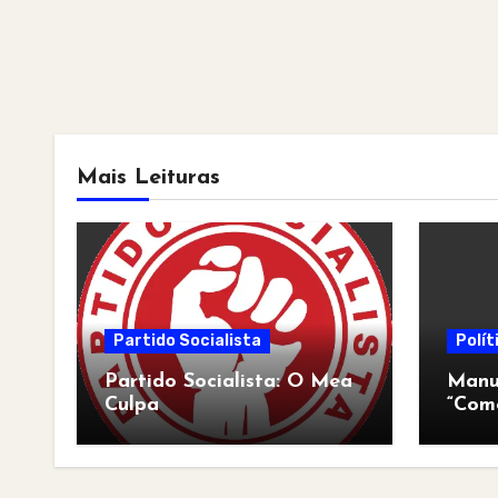
Mais Leituras
Partido Socialista
Polít
Partido Socialista: O Mea
Manua
Culpa
“Com
pós-a