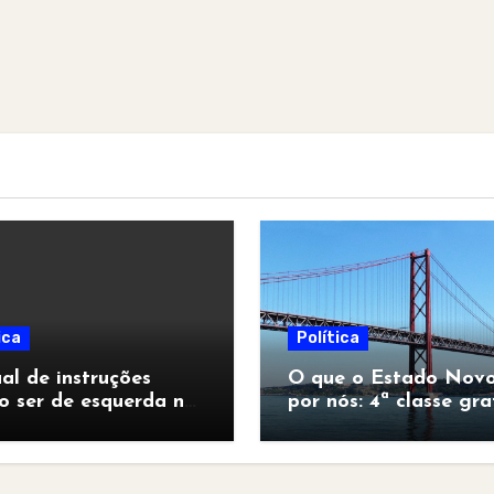
ica
Política
l de instruções
O que o Estado Novo
o ser de esquerda no
por nós: 4ª classe gra
pocalipse”
para todos